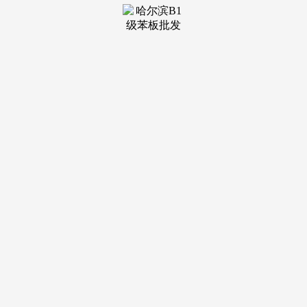
装修建
材知识
装修建
材百科
联系我
们
新闻中心
分类
关于我们
装修建材知识
装修建材百科
联系我们
栏目导航
关于我们