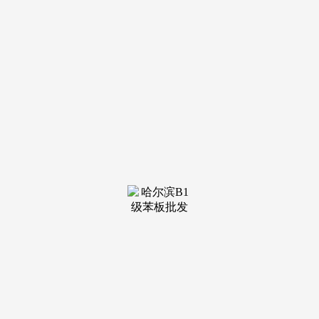
装修建
材知识
装修建
材百科
联系我
们
新闻中心
分类
关于我们
装修建材知识
装修建材百科
联系我们
栏目导航
关于我们