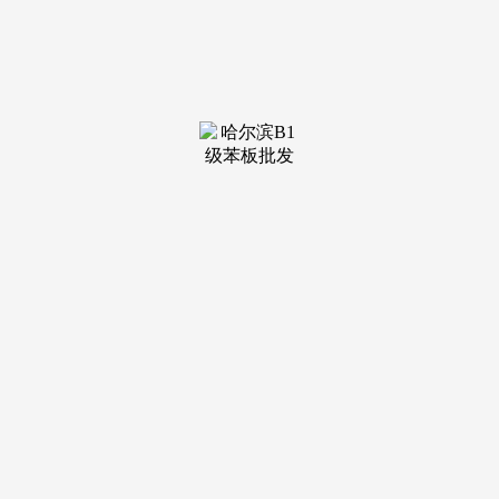
装修建
材知识
装修建
材百科
联系我
们
新闻中心
分类
关于我们
装修建材知识
装修建材百科
联系我们
栏目导航
关于我们